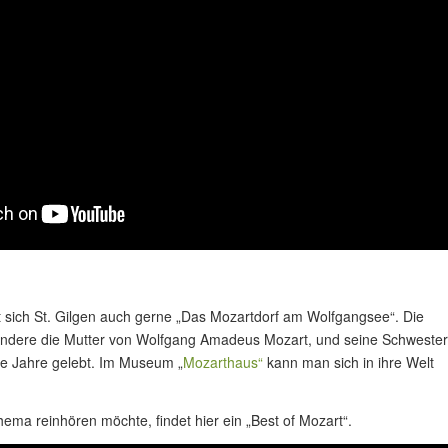
 sich St. Gilgen auch gerne „Das Mozartdorf am Wolfgangsee“. Die
ondere die Mutter von Wolfgang Amadeus Mozart, und seine Schwester
le Jahre gelebt. Im Museum „
Mozarthaus“
kann man sich in ihre Welt
ema reinhören möchte, findet hier ein „Best of Mozart“.