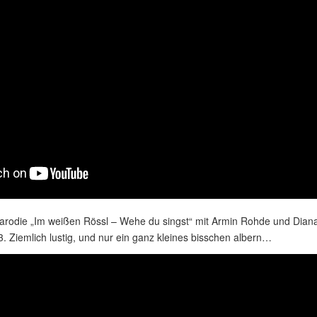
rodie „Im weißen Rössl – Wehe du singst“ mit Armin Rohde und Dian
 Ziemlich lustig, und nur ein ganz kleines bisschen albern…