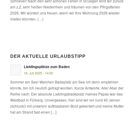
Schriever! Nach den sehr schönen Ferien in St.Gilgen sind wir zurück
am z.Z. sehr heißen Niederrhein und träumen von den Pfingstferien
2026. Wir würden uns freuen, wenn wir Ihre Wohnung 2026 wieder
mieten könnten. (…)
DER AKTUELLE URLAUBSTIPP
Lieblingsplätze zum Baden
16. Juli 2025 - 14:00
Sommer am See! Welchen Badeplatz am See ich denn empfehlen
könnte, bin ich neulich gefragt worden. Kurze Antworte: Alle! Aber der
Reihe nach: Der absolute Lieblingsbadeplatz meines Papas war das
Waldbad in Fürberg. Unvergessen, hier sind wir vor rund 40 Jahren
(schluck!) mit unserem aufblasbaren Boot gekentert und meine Mutter
hat am Strand fast einen […]